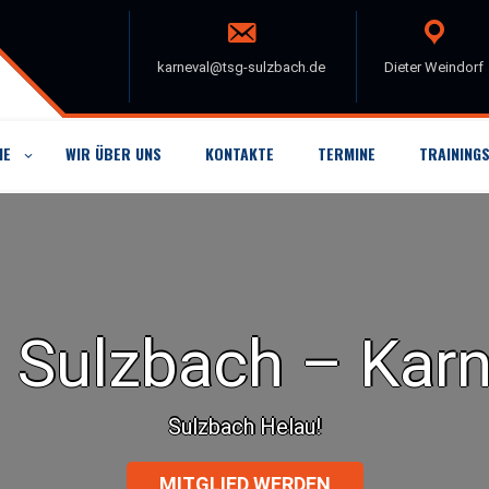
karneval@tsg-sulzbach.de
Dieter Weindorf
IE
WIR ÜBER UNS
KONTAKTE
TERMINE
TRAININGS
 Sulzbach – Karn
Sulzbach Helau!
MITGLIED WERDEN